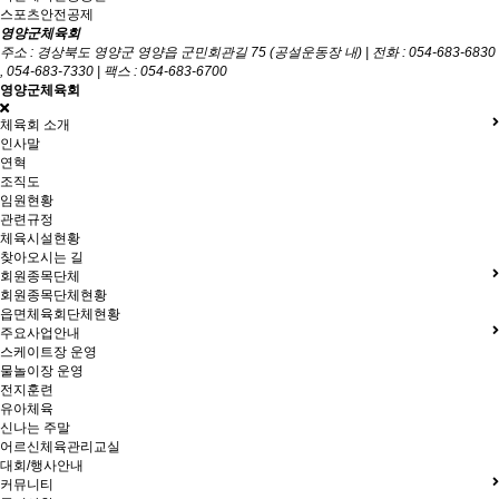
스포츠안전공제
영양군체육회
주소 : 경상북도 영양군 영양읍 군민회관길 75 (공설운동장 내) | 전화 : 054-683-6830
, 054-683-7330 | 팩스 : 054-683-6700
영양군체육회
체육회 소개
인사말
연혁
조직도
임원현황
관련규정
체육시설현황
찾아오시는 길
회원종목단체
회원종목단체현황
읍면체육회단체현황
주요사업안내
스케이트장 운영
물놀이장 운영
전지훈련
유아체육
신나는 주말
어르신체육관리교실
대회/행사안내
커뮤니티