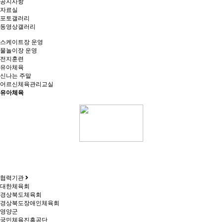
공지사항
자료실
포토갤러리
동영상갤러리
스케이트장 운영
물놀이장 운영
전지훈련
유아체육
신나는 주말
어르신체육관리교실
유아체육
협력기관
대한체육회
경상북도체육회
경상북도장애인체육회
영양군
국민체육진흥공단