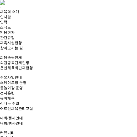
Toggle
체육회 소개
navigation
인사말
연혁
조직도
임원현황
관련규정
체육시설현황
찾아오시는 길
회원종목단체
회원종목단체현황
읍면체육회단체현황
주요사업안내
스케이트장 운영
물놀이장 운영
전지훈련
유아체육
신나는 주말
어르신체육관리교실
대회/행사안내
대회/행사안내
커뮤니티