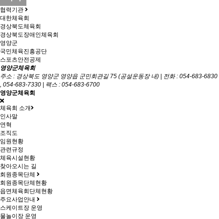
협력기관
대한체육회
경상북도체육회
경상북도장애인체육회
영양군
국민체육진흥공단
스포츠안전공제
영양군체육회
주소 : 경상북도 영양군 영양읍 군민회관길 75 (공설운동장 내) | 전화 : 054-683-6830
, 054-683-7330 | 팩스 : 054-683-6700
영양군체육회
체육회 소개
인사말
연혁
조직도
임원현황
관련규정
체육시설현황
찾아오시는 길
회원종목단체
회원종목단체현황
읍면체육회단체현황
주요사업안내
스케이트장 운영
물놀이장 운영