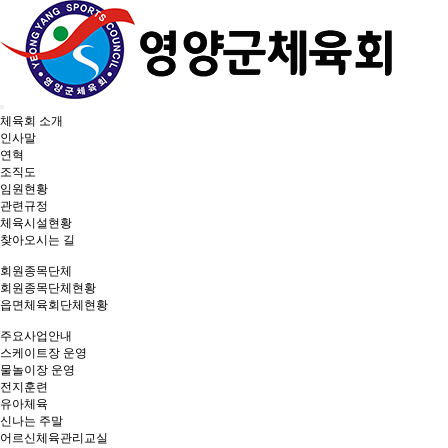
Toggle
체육회 소개
navigation
인사말
연혁
조직도
임원현황
관련규정
체육시설현황
찾아오시는 길
회원종목단체
회원종목단체현황
읍면체육회단체현황
주요사업안내
스케이트장 운영
물놀이장 운영
전지훈련
유아체육
신나는 주말
어르신체육관리교실